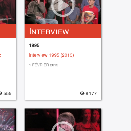
Interview
1995
2
Interview 1995 (2013)
1 FÉVRIER 2013
555
8 177