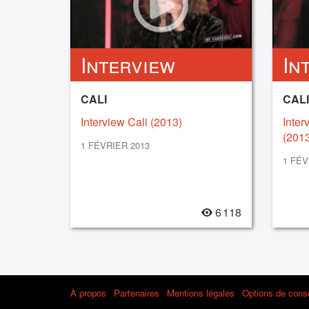
Interview
In
CALI
CALI
Interview Cali (2013)
Inter
(2013
1 FÉVRIER 2013
1 FÉV
6 118
À propos
Partenaires
Mentions légales
Options de con