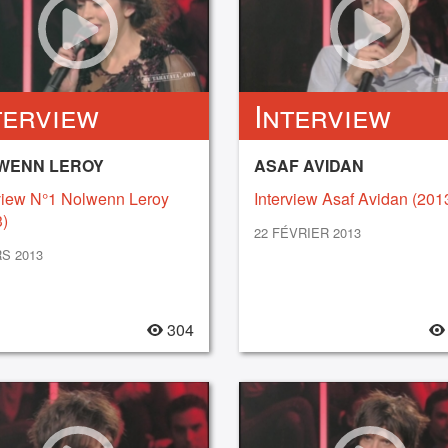
terview
Interview
WENN LEROY
ASAF AVIDAN
view N°1 Nolwenn Leroy
Interview Asaf Avidan (201
)
22 FÉVRIER 2013
S 2013
304