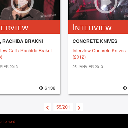
terview
Interview
, RACHIDA BRAKNI
CONCRETE KNIVES
view Cali / Rachida Brakni
Interview Concrete Knives
)
(2012)
RIER 2013
25 JANVIER 2013
6 138
55/201
sentement