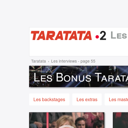
Les
Taratata
Les interviews - page 55
Les Bonus Tarat
Les backstages
Les extras
Les maste