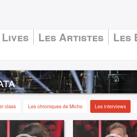
 Lives
Les Artistes
Les
ata
r class
Les chroniques de Micho
Les interviews