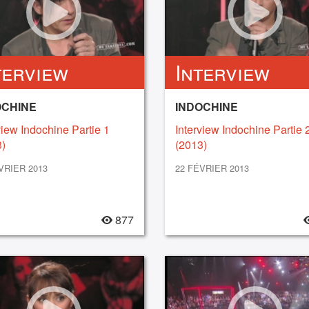
terview
Interview
OCHINE
INDOCHINE
view Indochine Partie 1
Interview Indochine Partie 
)
(2013)
VRIER 2013
22 FÉVRIER 2013
877