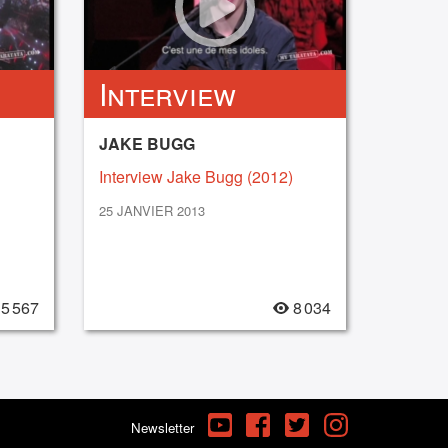
Interview
JAKE BUGG
Interview Jake Bugg (2012)
25 JANVIER 2013
5 567
8 034
YouTube
Facebook
Twitter
Instagram
Newsletter