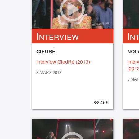
Interview
In
GIEDRÉ
NOL
Interview GiedRé (2013)
Inter
(2013
8 MARS 2013
8 MAR
466