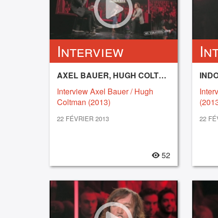
Interview
In
AXEL BAUER, HUGH COLTMAN
IND
Interview Axel Bauer / Hugh
Inter
Coltman (2013)
(2013
22 FÉVRIER 2013
22 FÉ
52