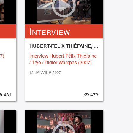
Interview
HUBERT-FÉLIX THIÉFAINE, LES WAMPAS, TRYO
7)
Interview Hubert-Félix Thiéfaine
/ Tryo / Didier Wampas (2007)
12 JANVIER 2007
431
473