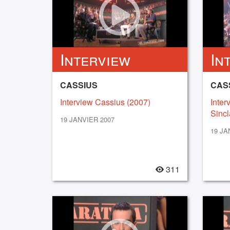
Interview
In
CASSIUS
CASS
Interview Cassius (2007)
Inter
Sincl
19 JANVIER 2007
19 JA
311