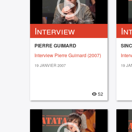
Interview
In
PIERRE GUIMARD
SINC
Interview Pierre Guimard (2007)
Inter
19 JANVIER 2007
19 JA
52