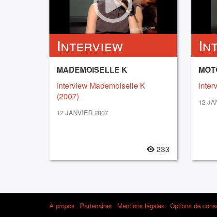
Interview
In
MADEMOISELLE K
MOT
Interview Mademoiselle K
Inter
(2007)
12 JA
12 JANVIER 2007
233
À propos
Partenaires
Mentions légales
Options de con