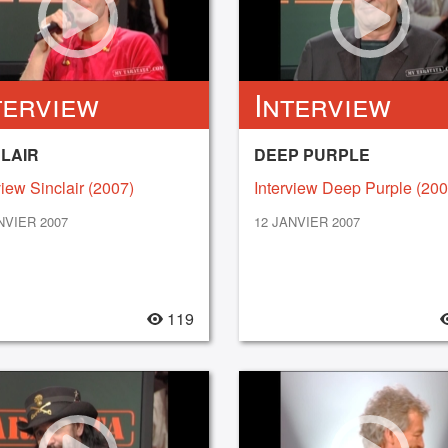
terview
Interview
LAIR
DEEP PURPLE
view Sinclair (2007)
Interview Deep Purple (200
NVIER 2007
12 JANVIER 2007
119