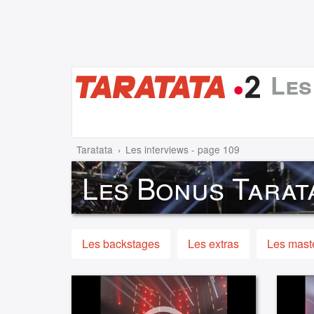
Les
Taratata
Les interviews - page 109
Les Bonus Tarat
Les backstages
Les extras
Les maste