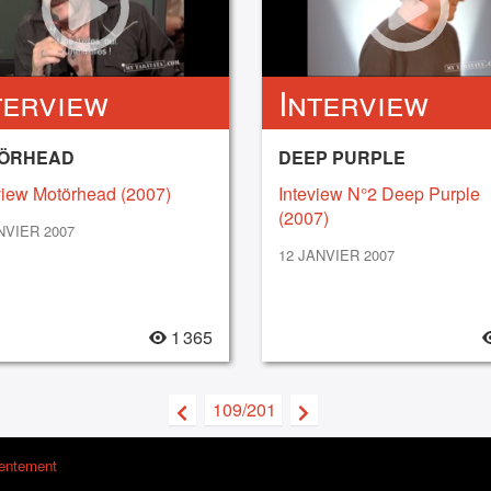
terview
Interview
ÖRHEAD
DEEP PURPLE
view Motörhead (2007)
Inteview N°2 Deep Purple
(2007)
NVIER 2007
12 JANVIER 2007
1 365
109/201
sentement