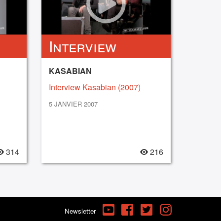
Interview
KASABIAN
Interview Kasabian (2007)
5 JANVIER 2007
314
216
YouTube
Facebook
Twitter
Instagram
Newsletter