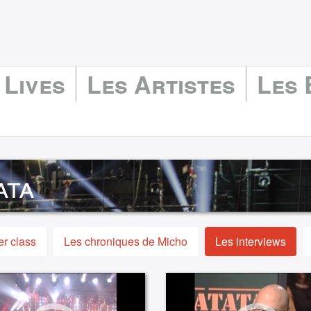
 Lives
Les Artistes
Les
ata
r class
Les chroniques de Micho
Les interviews