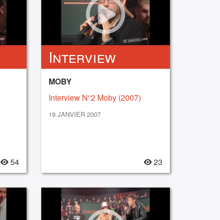
Interview
MOBY
Interview N°2 Moby (2007)
19 JANVIER 2007
54
23