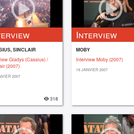
terview
Interview
IUS, SINCLAIR
MOBY
view Gladys (Cassius) /
Interview Moby (2007)
air (2007)
19 JANVIER 2007
NVIER 2007
318