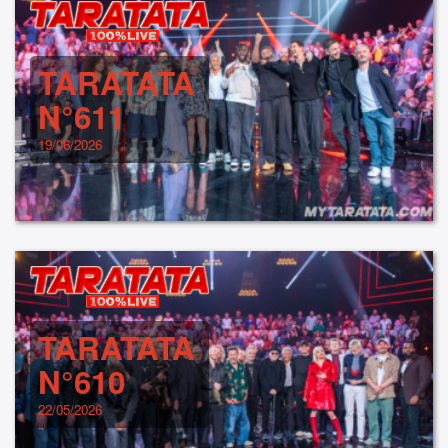
TARATATA
N°611
19/06/2026
TARATATA
N°610
22/05/2026