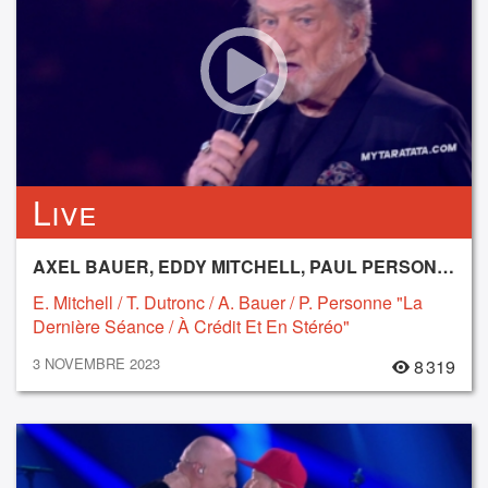
Live
AXEL BAUER, EDDY MITCHELL, PAUL PERSONNE, THOMAS DUTRONC
E. Mitchell / T. Dutronc / A. Bauer / P. Personne "La
Dernière Séance / À Crédit Et En Stéréo"
3 NOVEMBRE 2023
8 319