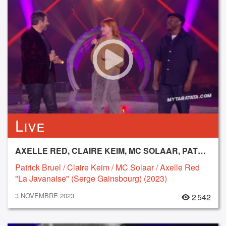
Live
AXELLE RED, CLAIRE KEIM, MC SOLAAR, PATRICK BRUEL
Patrick Bruel / Claire Keim / MC Solaar / Axelle Red
"La Javanaise" (Serge Gainsbourg) (2023)
3 NOVEMBRE 2023
2 542