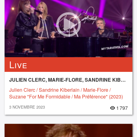
Live
JULIEN CLERC, MARIE-FLORE, SANDRINE KIBERLAIN, SUZANE
Julien Clerc / Sandrine Kiberlain / Marie-Flore /
Suzane "For Me Formidable / Ma Préférence" (2023)
3 NOVEMBRE 2023
1 797