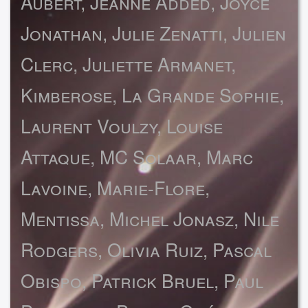
Aubert, Jeanne Added, Joyce
Jonathan, Julie Zenatti, Julien
Clerc, Juliette Armanet,
Kimberose, La Grande Sophie,
Laurent Voulzy, Louise
Attaque, MC Solaar, Marc
Lavoine, Marie-Flore,
Mentissa, Michel Jonasz, Nile
Rodgers, Olivia Ruiz, Pascal
Obispo, Patrick Bruel, Paul