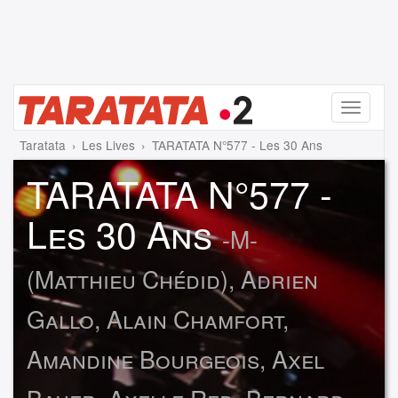
Menu
Taratata
Les Lives
TARATATA N°577 - Les 30 Ans
TARATATA N°577 -
Les 30 Ans
-M-
(Matthieu Chédid), Adrien
Gallo, Alain Chamfort,
Amandine Bourgeois, Axel