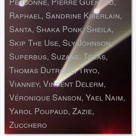
Personne, Pierre Guénard,
Raphael, Sandrine Kiberlain,
Santa, Shaka Ponk, Sheila,
Skip The Use, Sly Johnson,
Superbus, Suzane, Texas,
Thomas Dutronc, Tryo,
Vianney, Vincent Delerm,
Véronique Sanson, Yael Naim,
Yarol Poupaud, Zazie,
Zucchero