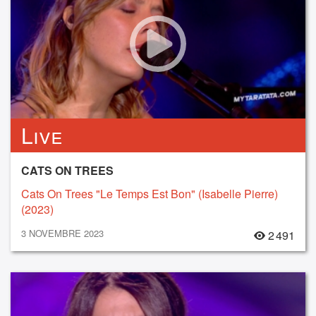
Live
CATS ON TREES
Cats On Trees "Le Temps Est Bon" (Isabelle Pierre)
(2023)
3 NOVEMBRE 2023
2 491