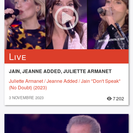
Live
JAIN, JEANNE ADDED, JULIETTE ARMANET
Juliette Armanet / Jeanne Added / Jain "Don't Speak"
(No Doubt) (2023)
3 NOVEMBRE 2023
7 202