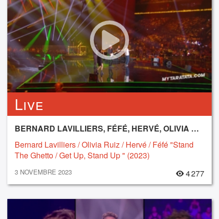
Live
BERNARD LAVILLIERS, FÉFÉ, HERVÉ, OLIVIA RUIZ
Bernard Lavilliers / Olivia Ruiz / Hervé / Féfé "Stand
The Ghetto / Get Up, Stand Up " (2023)
3 NOVEMBRE 2023
4 277