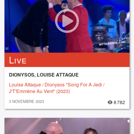
Live
DIONYSOS, LOUISE ATTAQUE
Louise Attaque / Dionysos "Song For A Jedi /
J'T'Emmène Au Vent" (2023)
3 NOVEMBRE 2023
8 782