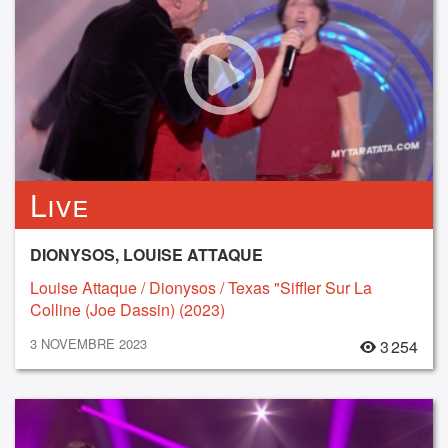
Live
DIONYSOS, LOUISE ATTAQUE
Louise Attaque / Dionysos / Texas "Siffler Sur La
Colline (Joe Dassin) (2023)
3 NOVEMBRE 2023
3 254