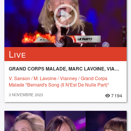
Live
GRAND CORPS MALADE, MARC LAVOINE, VIANNEY, VÉRONIQUE SANSON
V. Sanson / M. Lavoine / Vianney / Grand Corps
Malade "Bernard's Song (Il N'Est De Nulle Part)"
3 NOVEMBRE 2023
7 194