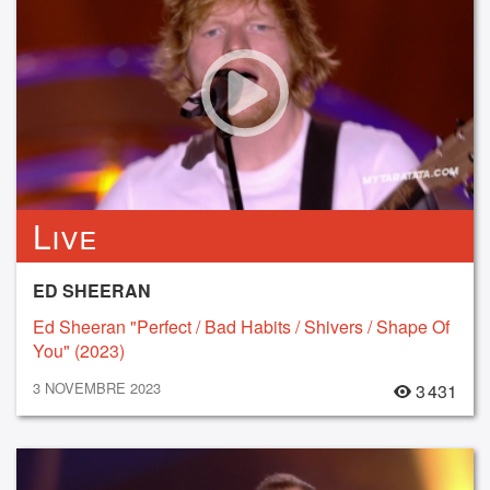
Live
ED SHEERAN
Ed Sheeran "Perfect / Bad Habits / Shivers / Shape Of
You" (2023)
3 NOVEMBRE 2023
3 431