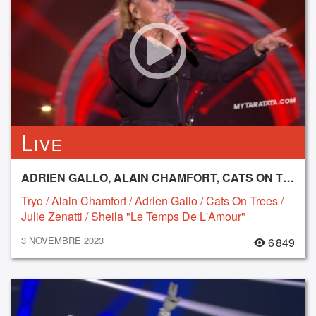
Live
ADRIEN GALLO, ALAIN CHAMFORT, CATS ON TREES, JULIE ZENATTI, SHEILA, TRYO
Tryo / Alain Chamfort / Adrien Gallo / Cats On Trees /
Julie Zenatti / Sheila "Le Temps De L'Amour"
3 NOVEMBRE 2023
6 849