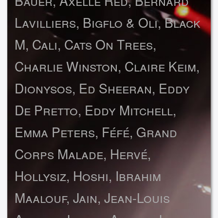
Bauer, Axelle Red, Bernard
Lavilliers, Bigflo & Oli, Black
M, Cali, Cats On Trees,
Charlie Winston, Claire Keim,
Dionysos, Ed Sheeran, Eddy
De Pretto, Eddy Mitchell,
Emma Peters, Féfé, Grand
Corps Malade, Hervé,
Hollysiz, Hoshi, Ibrahim
Maalouf, Jain, Jean-Louis