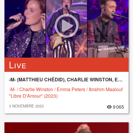
Live
-M- (MATTHIEU CHÉDID), CHARLIE WINSTON, EMMA PETERS, IBRAHIM MAALOUF
-M- / Charlie Winston / Emma Peters / Ibrahim Maalouf
"Libre D'Amour" (2023)
3 NOVEMBRE 2023
9 065