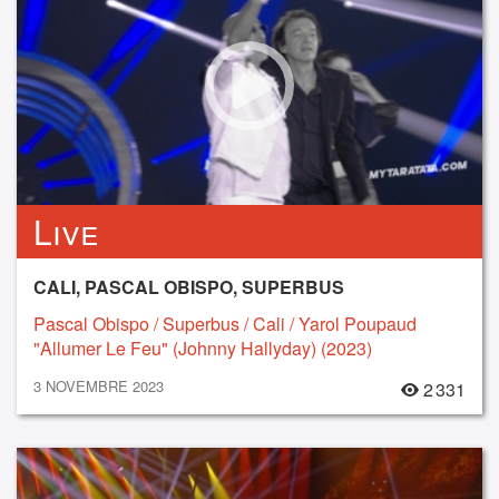
Live
CALI, PASCAL OBISPO, SUPERBUS
Pascal Obispo / Superbus / Cali / Yarol Poupaud
"Allumer Le Feu" (Johnny Hallyday) (2023)
3 NOVEMBRE 2023
2 331