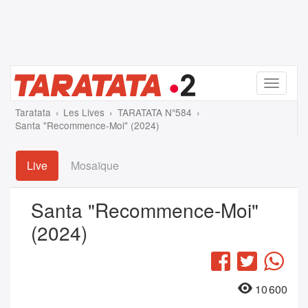
Menu
Taratata
Les Lives
TARATATA N°584
Santa "Recommence-Moi" (2024)
Live
Mosaïque
Santa "Recommence-Moi"
(2024)
Facebook
Twitter
Wha
10 600