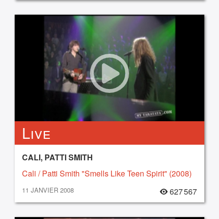
Live
CALI, PATTI SMITH
Cali / Patti Smith "Smells Like Teen Spirit" (2008)
11 JANVIER 2008
627 567