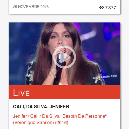
25 NOVEMBRE 2016
7 877
Live
CALI, DA SILVA, JENIFER
Jenifer / Cali / Da Silva "Besoin De Personne"
(Véronique Sanson) (2016)