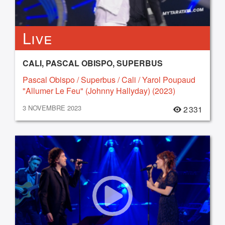
Live
CALI, PASCAL OBISPO, SUPERBUS
Pascal Obispo / Superbus / Cali / Yarol Poupaud
"Allumer Le Feu" (Johnny Hallyday) (2023)
3 NOVEMBRE 2023
2 331