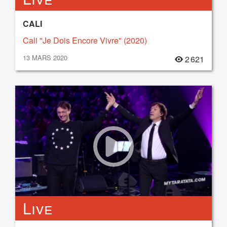
CALI
Cali "Je Dois Encore Vivre" (2020)
13 MARS 2020
2 621
Live