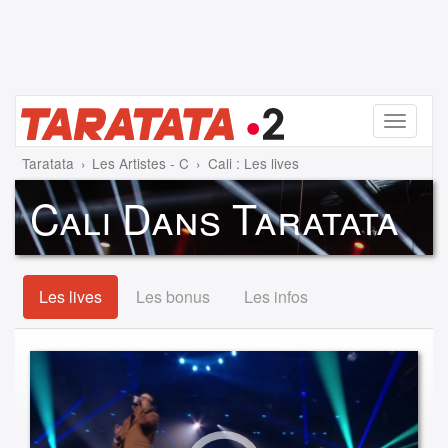
Menu
Taratata
Les Artistes - C
Cali : Les lives
Cali Dans Taratata
Les lives
Les bonus
Les infos