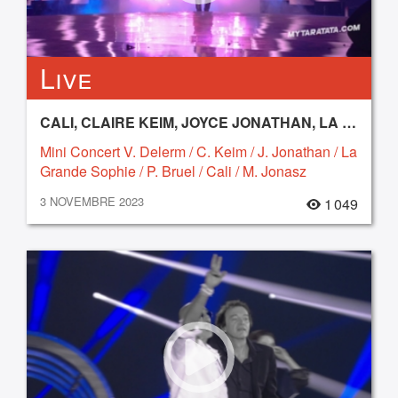
Live
CALI, CLAIRE KEIM, JOYCE JONATHAN, LA GRANDE SOPHIE, MICHEL JONASZ, PATRICK BRUEL, VINCENT DELERM
Mini Concert V. Delerm / C. Keim / J. Jonathan / La
Grande Sophie / P. Bruel / Cali / M. Jonasz
3 NOVEMBRE 2023
1 049