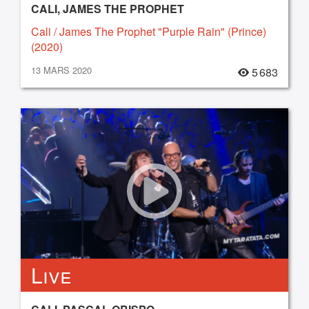
CALI, JAMES THE PROPHET
Cali / James The Prophet "Purple Rain" (Prince)
(2020)
13 MARS 2020
5 683
Live