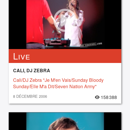
Live
CALI, DJ ZEBRA
Cali/DJ Zebra "Je M'en Vais/Sunday Bloody
Sunday/Elle M'a Dit/Seven Nation Army"
8 DÉCEMBRE 2006
158 388