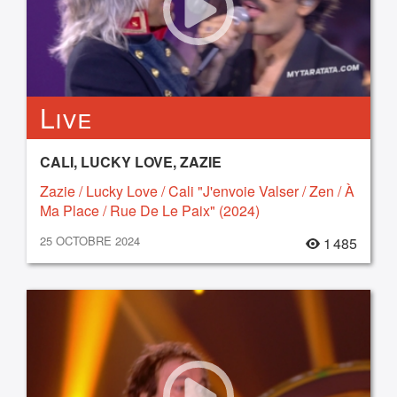
Live
CALI, LUCKY LOVE, ZAZIE
Zazie / Lucky Love / Cali "J'envoie Valser / Zen / À
Ma Place / Rue De Le Paix" (2024)
25 OCTOBRE 2024
1 485