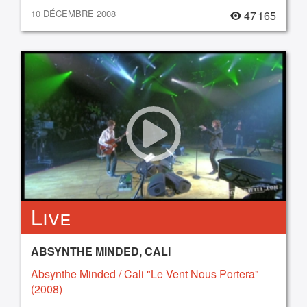
10 DÉCEMBRE 2008
47 165
Live
ABSYNTHE MINDED, CALI
Absynthe Minded / Cali "Le Vent Nous Portera"
(2008)