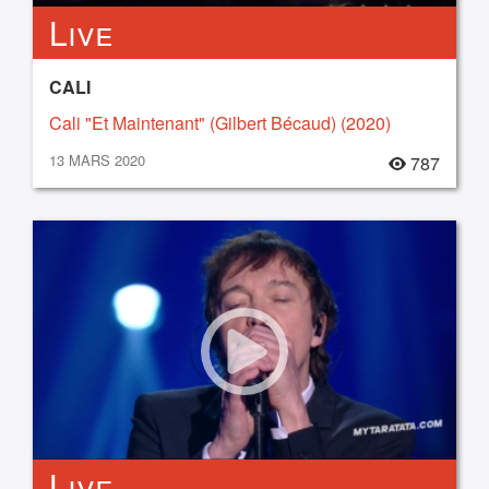
Live
CALI
Cali "Et Maintenant" (Gilbert Bécaud) (2020)
13 MARS 2020
787
Live