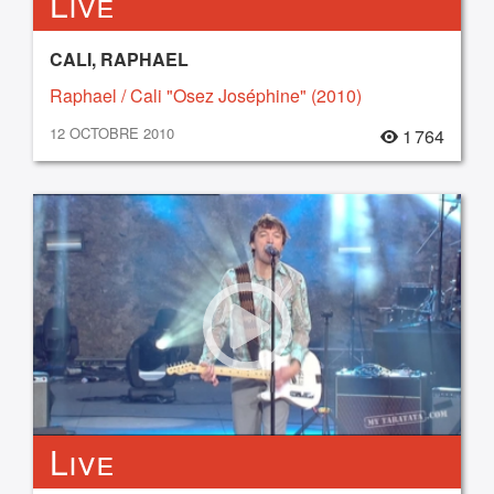
Live
CALI, RAPHAEL
Raphael / Cali "Osez Joséphine" (2010)
12 OCTOBRE 2010
1 764
Live