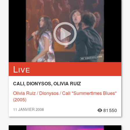
Live
CALI, DIONYSOS, OLIVIA RUIZ
Olivia Ruiz / Dionysos / Cali "Summertimes Blues"
(2005)
11 JANVIER 2008
81 550