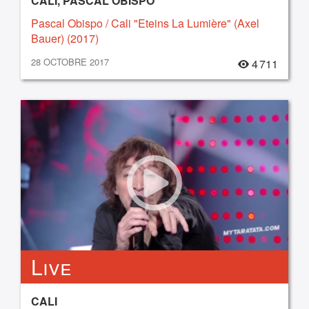
CALI, PASCAL OBISPO
Pascal Obispo / Cali "Eteins La Lumière" (Axel
Bauer) (2017)
28 OCTOBRE 2017
4 711
Live
CALI