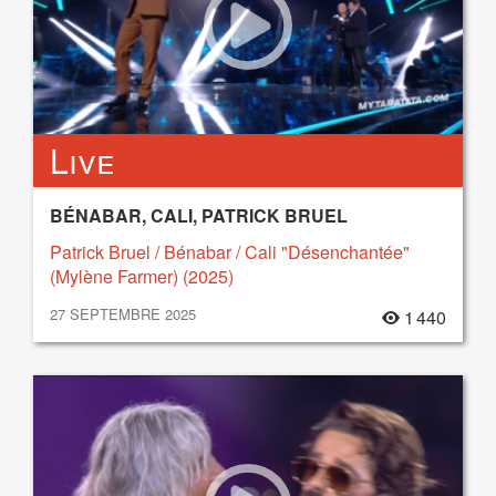
Live
BÉNABAR, CALI, PATRICK BRUEL
Patrick Bruel / Bénabar / Cali "Désenchantée"
(Mylène Farmer) (2025)
27 SEPTEMBRE 2025
1 440