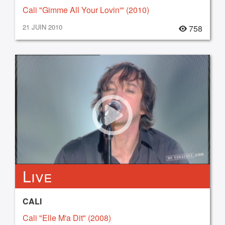
Cali "Gimme All Your Lovin'" (2010)
21 JUIN 2010
758
Live
CALI
Cali "Elle M'a Dit" (2008)