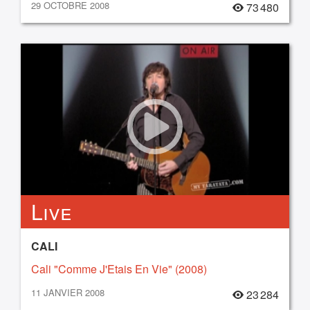
29 OCTOBRE 2008
73 480
Live
CALI
Cali "Comme J'Etais En Vie" (2008)
11 JANVIER 2008
23 284