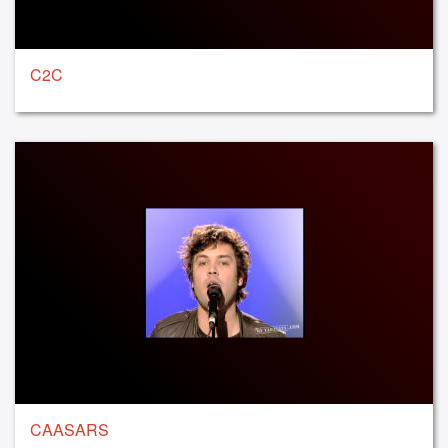
C2C
CAASARS