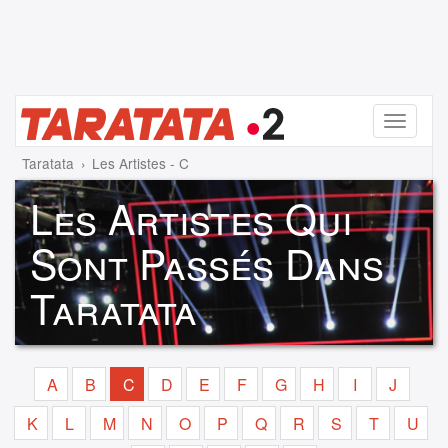
Menu
Taratata
Les Artistes - C
Les Artistes Qui
Sont Passés Dans
Taratata
A
B
C
D
E
F
G
H
I
J
K
L
M
N
O
P
Q
R
S
T
U