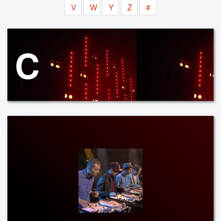
V
W
Y
Z
#
C