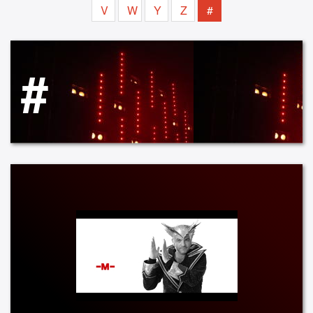
V
W
Y
Z
#
#