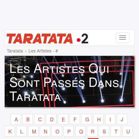
Menu
Taratata
Les Artistes - #
Les Artistes Qui
Sont Passés Dans
Taratata
A
B
C
D
E
F
G
H
I
J
K
L
M
N
O
P
Q
R
S
T
U