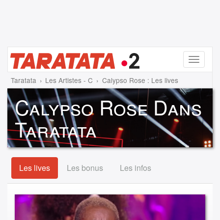
Menu
Taratata
Les Artistes - C
Calypso Rose : Les lives
Calypso Rose Dans
Taratata
Les lives
Les bonus
Les infos