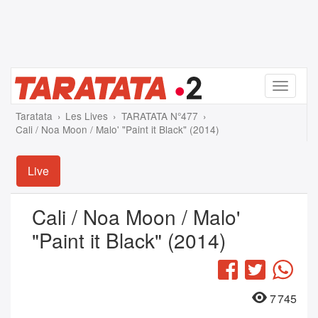
Menu
Taratata
Les Lives
TARATATA N°477
Cali / Noa Moon / Malo' "Paint it Black" (2014)
Live
Cali / Noa Moon / Malo'
"Paint it Black" (2014)
Facebook
Twitter
Wha
7 745