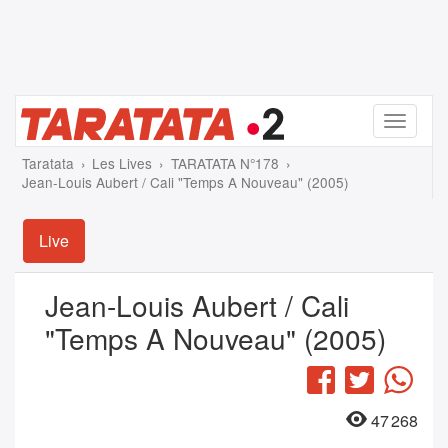
Menu
Taratata
Les Lives
TARATATA N°178
Jean-Louis Aubert / Cali "Temps A Nouveau" (2005)
Live
Jean-Louis Aubert / Cali
"Temps A Nouveau" (2005)
Facebook
Twitter
Wha
47 268