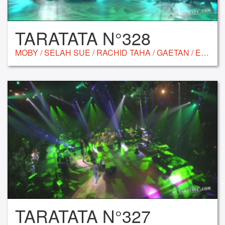
TARATATA N°328
MOBY / SELAH SUE / RACHID TAHA / GAETAN / ELBOW / PALOMA FAITH / MICKEY 3D / REVOLVER
TARATATA N°327