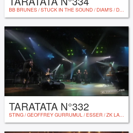
TARATATA N°334
BB BRUNES / STUCK IN THE SOUND / DIAM'S / DA SILVA / VV BROWN
TARATATA N°332
STING / GEOFFREY GURRUMUL / ESSER / ZK LAUGHED