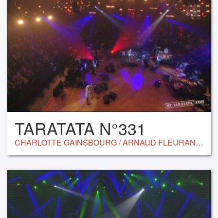
TARATATA N°331
CHARLOTTE GAINSBOURG / ARNAUD FLEURANT DIDIER / MIKE IBRAHIM / ELODIE FRÉGÉ / THE TEMPER TRAP