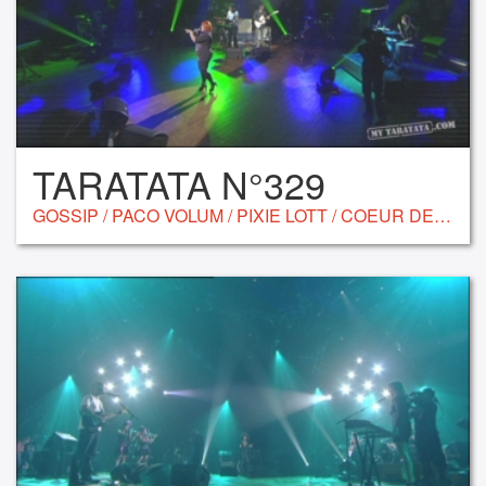
TARATATA N°329
GOSSIP / PACO VOLUM / PIXIE LOTT / COEUR DE PIRATE /EBONY BONES / ARIANE MOFFATT / LA GRANDE SOPHIE