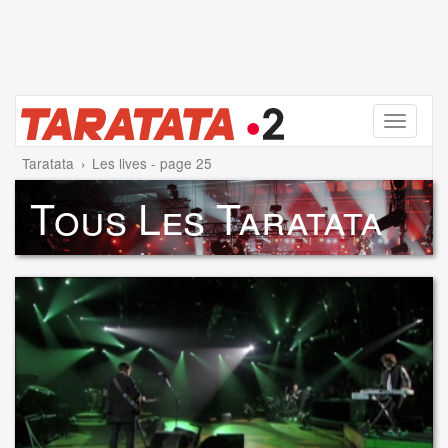
Menu
Taratata
Les lives - page 25
Tous Les Taratata