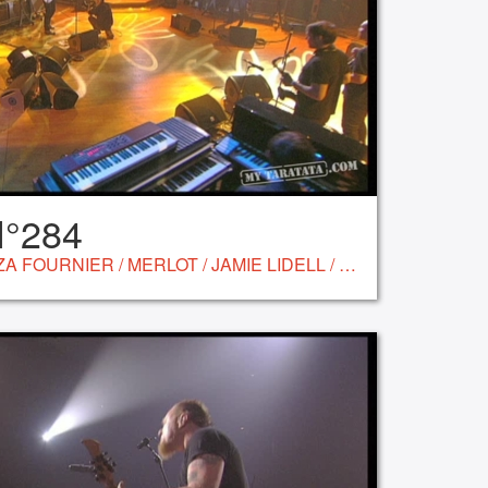
°284
SHARLEEN SPITERI / ZAZA FOURNIER / MERLOT / JAMIE LIDELL / YELLE