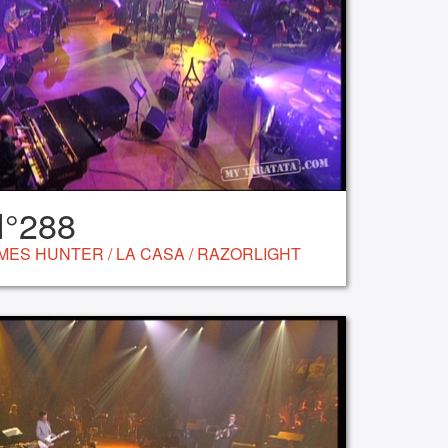
°288
MES HUNTER / LA CASA / RAZORLIGHT