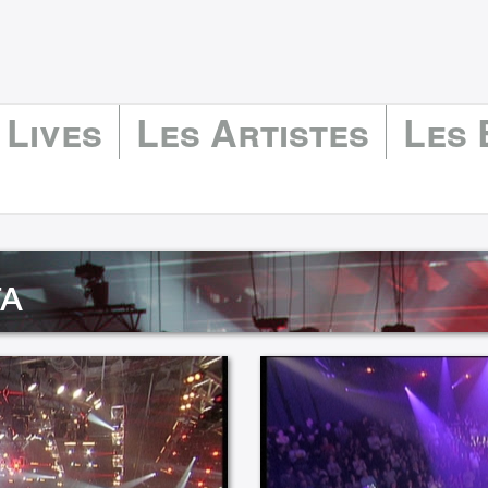
 Lives
Les Artistes
Les
ta