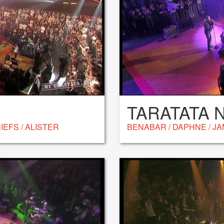
TARATATA N
IEFS / ALISTER
BENABAR / DAPHNE / JA