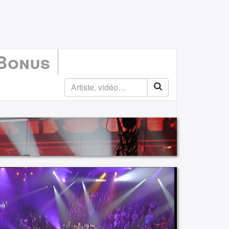
 Bonus