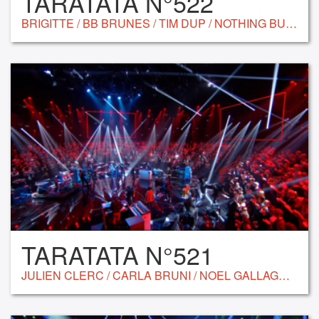
TARATATA N°522
BRIGITTE / BB BRUNES / TIM DUP / NOTHING BUT THIEVES / RONI ALTER / LEEF FIELDS / FISHBACH
TARATATA N°521
JULIEN CLERC / CARLA BRUNI / NOEL GALLAGHER / EDDY DE PRETTO /JACOB BANKS / JULIEN DORÉ