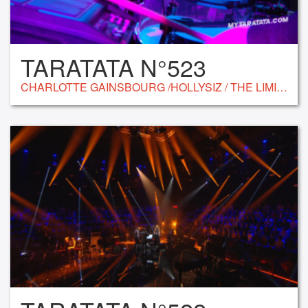
TARATATA N°523
CHARLOTTE GAINSBOURG /HOLLYSIZ / THE LIMIÑANAS / CALUM SCOOT / HER / BARBARA PRAVI