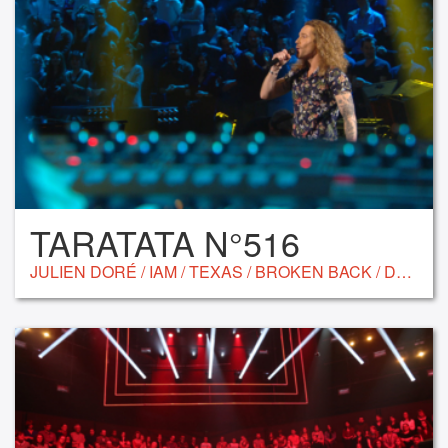
TARATATA N°516
JULIEN DORÉ / IAM / TEXAS / BROKEN BACK / DELUXE /SANDRA NKAKÉ / VÉRONIQUE SANSON