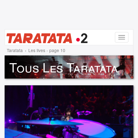
Menu
Taratata
Les lives - page 10
Tous Les Taratata