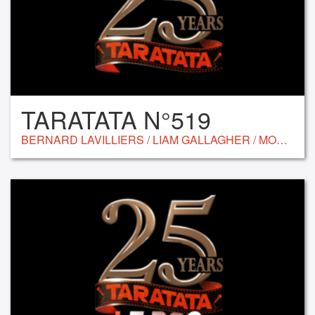
TARATATA N°519
BERNARD LAVILLIERS / LIAM GALLAGHER / MONICA BELLUCCI / CRIS CAB / JANE BIRKIN / PASCAL OBISPO / CHARLES AZNAVOUR / CATHERINE RINGER / SAM SMITH / ZAZIE / EDDY MITCHELL / SHAKA PONK / CAMILLE / LISANDRO CUXI / HOLLYSIZ / BB BRUNES / STÉFI CELMA / RAPHAEL / CLAUDIO CAPÉO / NOLWENN LEROY / BÉNABAR / CALI / JULIE DEPARDIEU / FÉFÉ / FATOUMATA DIAWARA / CHILLA / DICK RIVERS / MARILOU BERRY / RENAN LUCE / SLIMANE / CAMILLE & JULIE BERTHOLLET / FAADA FREDDY / PATRICK MILLE / TAL / LES GIPSY KINGS & CHICO / BLACK M / L.E.J / SLY JOHNSON / BRIGITTE / IBRAHIM MAALOUF / RAG’N’BONE MAN / MARINA KAYE / -M- / JULIEN DORÉ.