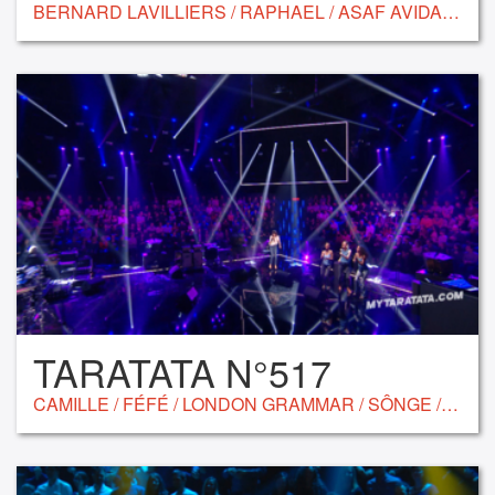
BERNARD LAVILLIERS / RAPHAEL / ASAF AVIDAN / KIMBEROSE / ROMAIN HUMEAU / TIM DUP
TARATATA N°517
CAMILLE / FÉFÉ / LONDON GRAMMAR / SÔNGE / ED SHEERAN / SIANNA