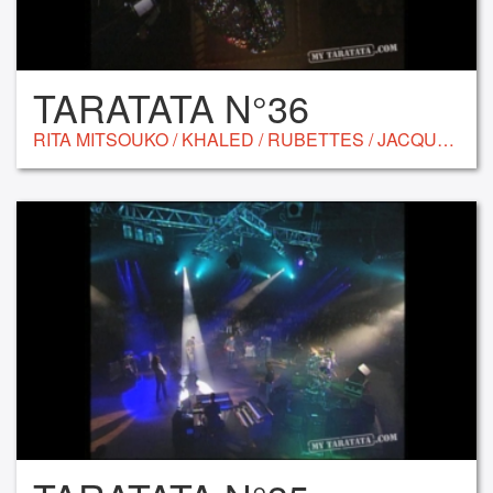
TARATATA N°36
RITA MITSOUKO / KHALED / RUBETTES / JACQUES HIGELIN / BRIGITTE FONTAINE / ARESKI / I AM / CÉSARIA EVORA