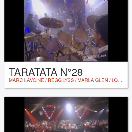
TARATATA N°28
MARC LAVOINE / REGG'LYSS / MARLA GLEN / LOUIS BERTIGNAC / MATHILDA MAY / FRANÇOIS CLUZET