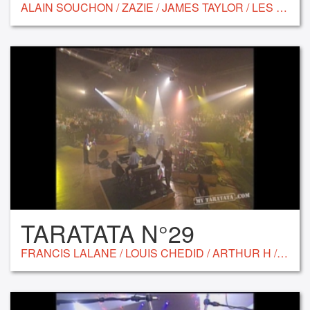
ALAIN SOUCHON / ZAZIE / JAMES TAYLOR / LES INNOCENTS / VÉRONIQUE SANSON / ALAIN CHAMFORT
TARATATA N°29
FRANCIS LALANE / LOUIS CHEDID / ARTHUR H / KHALED / JOHNNY CLEGG AND SAVUKA / ROMANE BOHRINGER