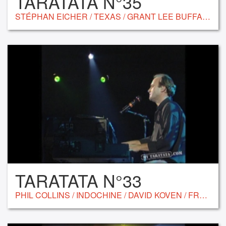
TARATATA N°35
STÉPHAN EICHER / TEXAS / GRANT LEE BUFFALO / JIL CAPLAN / ARNO
TARATATA N°33
PHIL COLLINS / INDOCHINE / DAVID KOVEN / FRANCE GALL / UTE LEMPER / ART MENGO