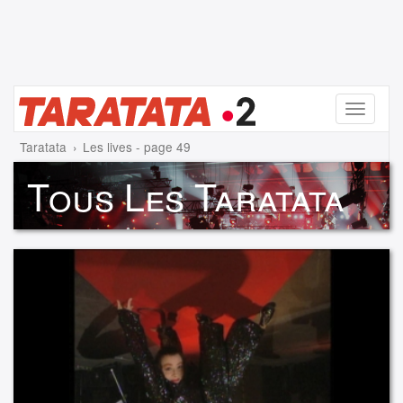
Menu
Taratata
Les lives - page 49
Tous Les Taratata