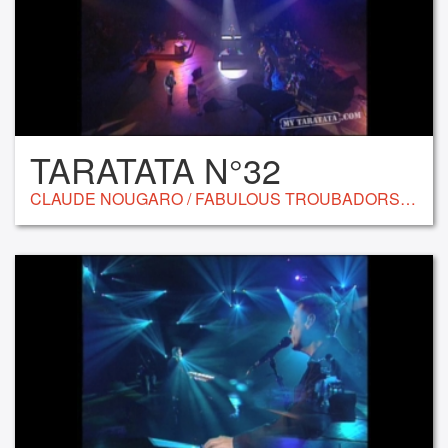
TARATATA N°32
CLAUDE NOUGARO / FABULOUS TROUBADORS / NILDA FERNANDEZ / DIDIER LOCKWOOD / DEE DEE BRIDGEWATTER / RICHARD GOTAINER