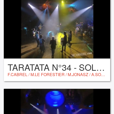
TARATATA N°34 - SOL EN SI
F.CABREL / M.LE FORESTIER / M.JONASZ / A.SOUCHON / MAURANNE / CATHERINE LARA