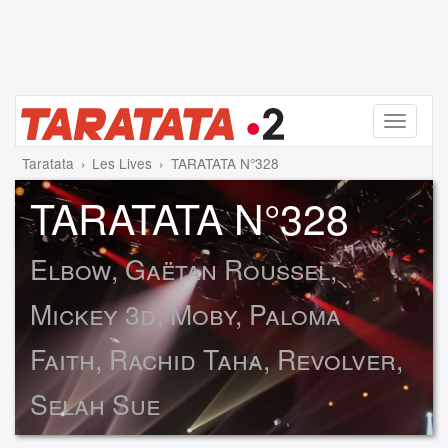
Menu
Taratata
Les Lives
TARATATA N°328
TARATATA N°328
Elbow, Gaëtan Roussel,
Mickey 3d, Moby, Paloma
Faith, Rachid Taha, Revolver,
Selah Sue