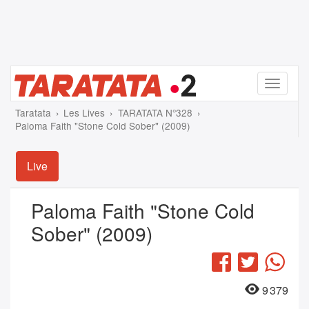
Menu
Taratata
Les Lives
TARATATA N°328
Paloma Faith "Stone Cold Sober" (2009)
Live
Paloma Faith "Stone Cold
Sober" (2009)
Facebook
Twitter
Wha
9 379