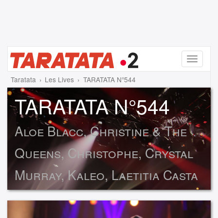
Menu
Taratata
Les Lives
TARATATA N°544
TARATATA N°544
Aloe Blacc, Christine & The
Queens, Christophe, Crystal
Murray, Kaleo, Laetitia Casta