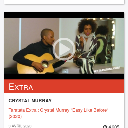
Extra
CRYSTAL MURRAY
Taratata Extra : Crystal Murray "Easy Like Before"
(2020)
3 AVRIL 2020
4 605