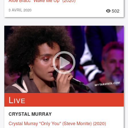
Aloe Blacc "Wake Me Up" (2020)
3 AVRIL 2020
502
Live
CRYSTAL MURRAY
Crystal Murray "Only You" (Steve Monite) (2020)