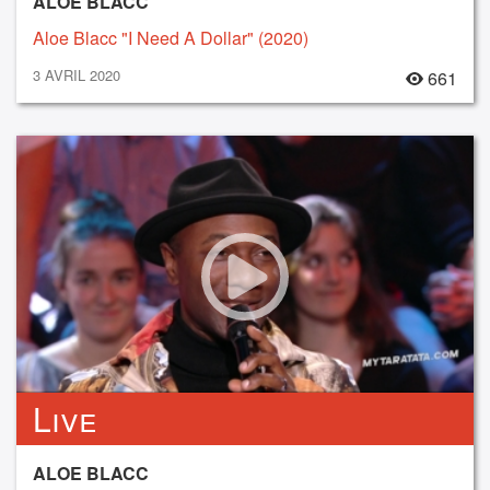
ALOE BLACC
Aloe Blacc "I Need A Dollar" (2020)
3 AVRIL 2020
661
Live
ALOE BLACC