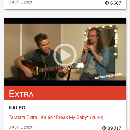
3 AVRIL 2020
6 667
Extra
KALEO
Taratata Extra : Kaléo "Break My Baby" (2020)
3 AVRIL 2020
89 017