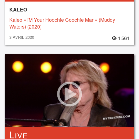
KALEO
Kaleo «I'M Your Hoochie Coochie Man» (Muddy
Waters) (2020)
3 AVRIL 2020
1 561
Live