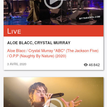
Live
ALOE BLACC, CRYSTAL MURRAY
Aloe Blacc / Crystal Murray "ABC" (The Jackson Five)
/ O.P.P (Naughty By Nature) (2020)
3 AVRIL 2020
46 842