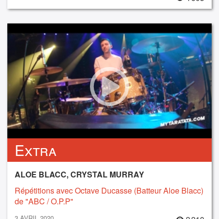
Extra
ALOE BLACC, CRYSTAL MURRAY
Répétitions avec Octave Ducasse (Batteur Aloe Blacc)
de "ABC / O.P.P"
3 AVRIL 2020