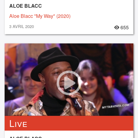
ALOE BLACC
Aloe Blacc "My Way" (2020)
3 AVRIL 2020
655
Live