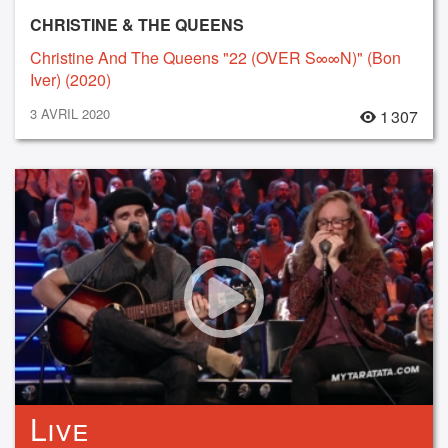
CHRISTINE & THE QUEENS
Christine And The Queens "22 (OVER S∞∞N)" (Bon
Iver) (2020)
3 AVRIL 2020
1 307
Live