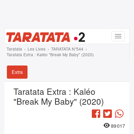
Menu
Taratata
Les Lives
TARATATA N°544
Taratata Extra : Kaléo "Break My Baby" (2020)
Extra
Taratata Extra : Kaléo
"Break My Baby" (2020)
Facebook
Twitter
Wha
89 017