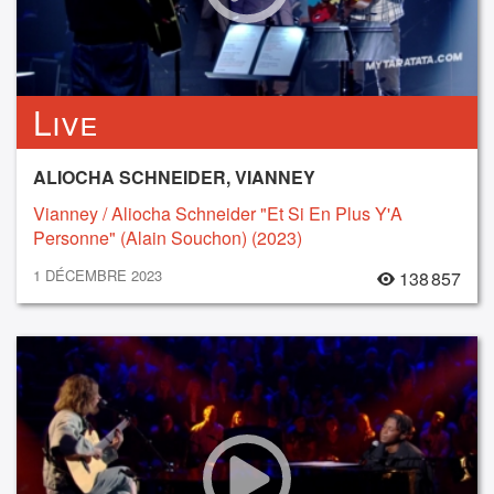
Live
ALIOCHA SCHNEIDER, VIANNEY
Vianney / Aliocha Schneider "Et Si En Plus Y'A
Personne" (Alain Souchon) (2023)
1 DÉCEMBRE 2023
138 857