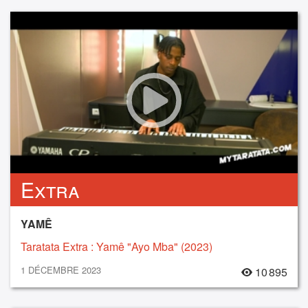
Extra
YAMÊ
Taratata Extra : Yamê "Ayo Mba" (2023)
1 DÉCEMBRE 2023
10 895