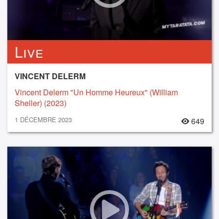
Live
VINCENT DELERM
Vincent Delerm "Un Homme Heureux" (William
Sheller) (2023)
1 DÉCEMBRE 2023
649