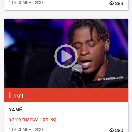
1 DÉCEMBRE 2023
883
Live
YAMÊ
Yamê "Bahwai" (2023)
1 DÉCEMBRE 2023
280