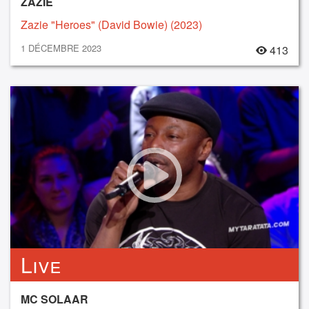
ZAZIE
Zazie "Heroes" (David Bowie) (2023)
1 DÉCEMBRE 2023
413
Live
MC SOLAAR