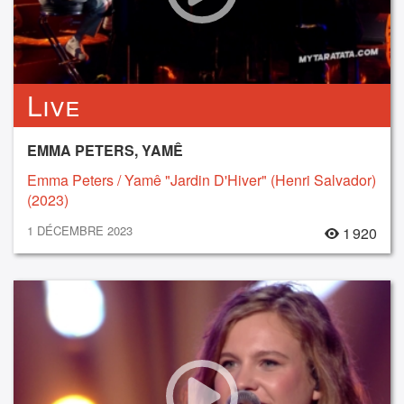
Live
EMMA PETERS, YAMÊ
Emma Peters / Yamê "Jardin D'Hiver" (Henri Salvador)
(2023)
1 DÉCEMBRE 2023
1 920