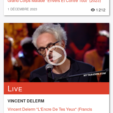
Grand Corps Malade "Envers Et Contre Tout" (2023)
1 DÉCEMBRE 2023
1 212
Live
VINCENT DELERM
Vincent Delerm "L'Encre De Tes Yeux" (Francis