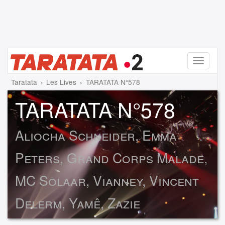
Menu
Taratata
Les Lives
TARATATA N°578
TARATATA N°578
Aliocha Schneider, Emma
Peters, Grand Corps Malade,
MC Solaar, Vianney, Vincent
Delerm, Yamê, Zazie