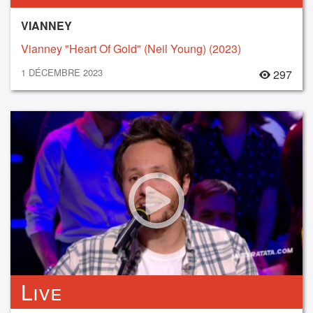
VIANNEY
Vianney "Heart Of Gold" (Neil Young) (2023)
1 DÉCEMBRE 2023
297
Live