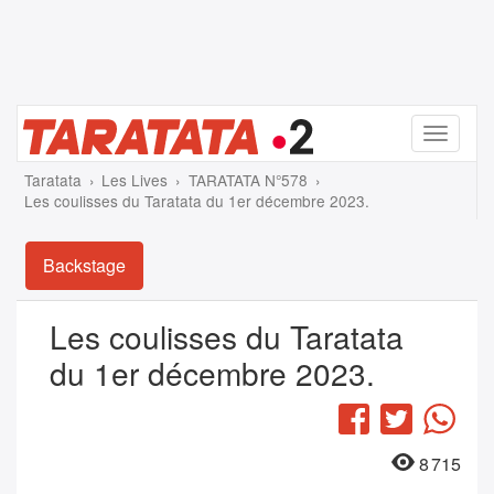
Menu
Taratata
Les Lives
TARATATA N°578
Les coulisses du Taratata du 1er décembre 2023.
Backstage
Les coulisses du Taratata
du 1er décembre 2023.
Facebook
Twitter
Wha
8 715