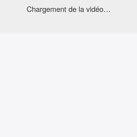
Chargement de la vidéo…