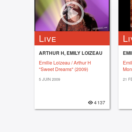
Live
Li
ARTHUR H, EMILY LOIZEAU
EMI
Emilie Loizeau / Arthur H
Emil
"Sweet Dreams" (2009)
Mon
5 JUIN 2009
21 F
4 137