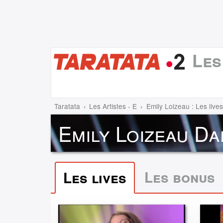
Les
Taratata
Les Artistes - E
Emily Loizeau : Les lives
Emily Loizeau Da
Les bonus
Les lives