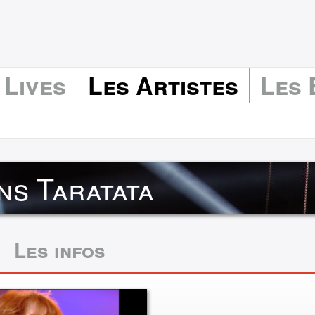
 Lives
Les Artistes
Les
ns Taratata
Les infos