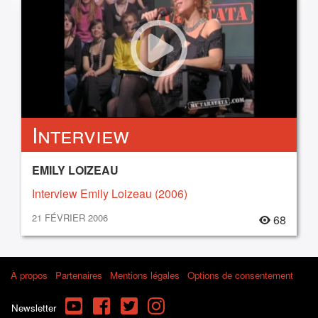
Interview
EMILY LOIZEAU
Interview Emily Loizeau (2006)
21 FÉVRIER 2006
68
À propos
Partenaires
Mentions légales
Options de consentement
YouTube
Facebook
Twitter
Instagram
Newsletter