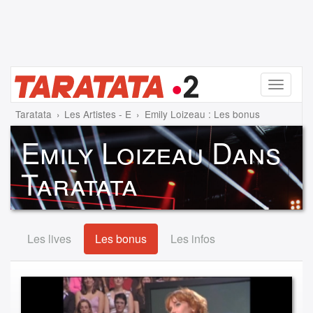
Menu
Taratata
Les Artistes - E
Emily Loizeau : Les bonus
Emily Loizeau Dans
Taratata
Les lives
Les bonus
Les infos