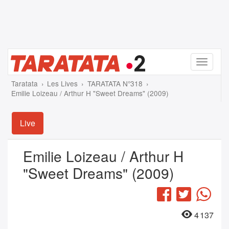
Menu
Taratata
Les Lives
TARATATA N°318
Emilie Loizeau / Arthur H "Sweet Dreams" (2009)
Live
Emilie Loizeau / Arthur H
"Sweet Dreams" (2009)
Facebook
Twitter
Wha
4 137