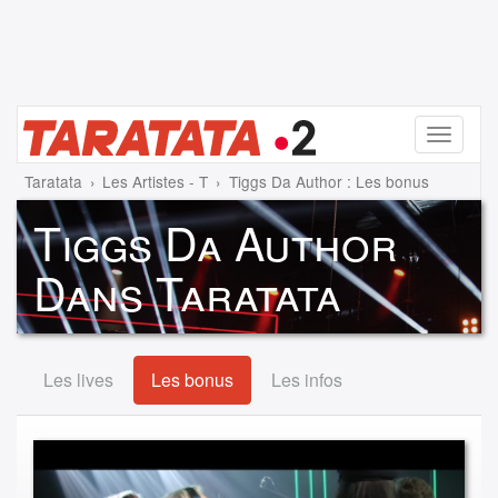
Menu
Taratata
Les Artistes - T
Tiggs Da Author : Les bonus
Tiggs Da Author
Dans Taratata
Les lives
Les bonus
Les infos