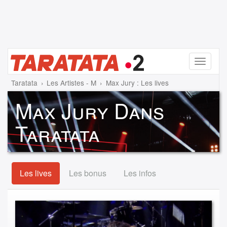
Menu
Taratata
Les Artistes - M
Max Jury : Les lives
Max Jury Dans
Taratata
Les lives
Les bonus
Les infos