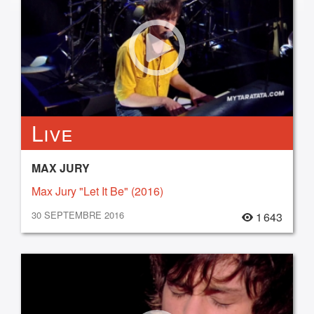
Live
MAX JURY
Max Jury "Let It Be" (2016)
30 SEPTEMBRE 2016
1 643