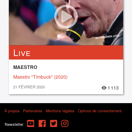
Live
MAESTRO
Maestro "Timbuck" (2020)
21 FÉVRIER 2020
1 113
À propos
Partenaires
Mentions légales
Options de consentement
YouTube
Facebook
Twitter
Instagram
Newsletter