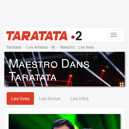
Menu
Taratata
Les Artistes - M
Maestro : Les lives
Maestro Dans
Taratata
Les lives
Les bonus
Les infos