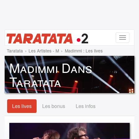
Menu
Taratata
Les Artistes - M
Madimmi : Les lives
Madimmi Dans
Taratata
Les lives
Les bonus
Les infos