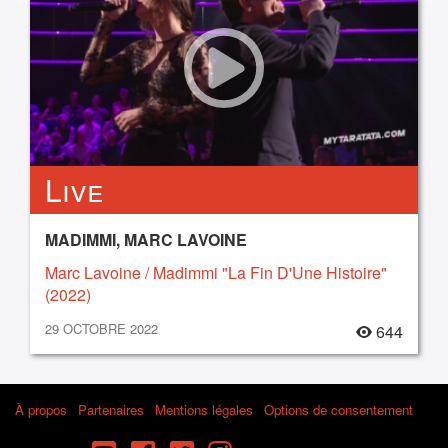
Live
MADIMMI, MARC LAVOINE
Marc Lavoine / Madimmi "La Fin D'Une Histoire"
(2022)
29 OCTOBRE 2022
644
À propos
Partenaires
Mentions légales
Options de consentement