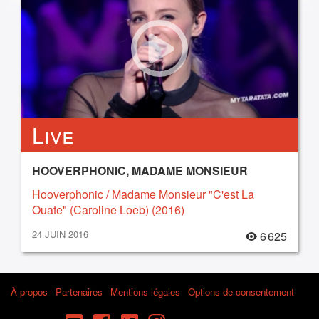
Live
HOOVERPHONIC, MADAME MONSIEUR
Hooverphonic / Madame Monsieur "C'est La
Ouate" (Caroline Loeb) (2016)
24 JUIN 2016
6 625
À propos
Partenaires
Mentions légales
Options de consentement