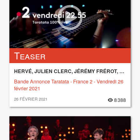
Teaser
HERVÉ, JULIEN CLERC, JÉRÉMY FRÉROT, RAPHAEL, SILLY BOY BLUE, SIMON ABKARIAN, TRUST
Bande Annonce Taratata - France 2 - Vendredi 26
février 2021
26 FÉVRIER 2021
8 388