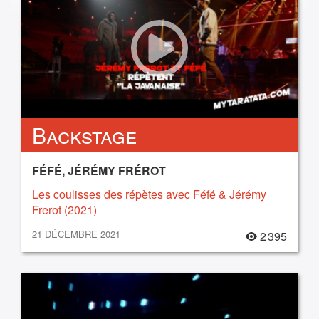
Backstage
FÉFÉ, JÉRÉMY FRÉROT
Les coulisses des répètes avec Féfé & Jérémy
Frerot (2021)
21 DÉCEMBRE 2021
2 395