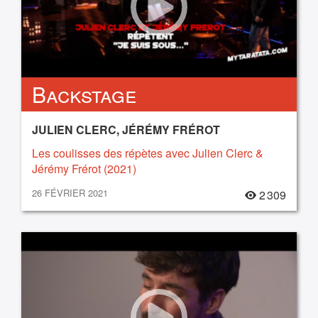
Backstage
JULIEN CLERC, JÉRÉMY FRÉROT
Les coulisses des répètes avec Julien Clerc &
Jérémy Frérot (2021)
26 FÉVRIER 2021
2 309