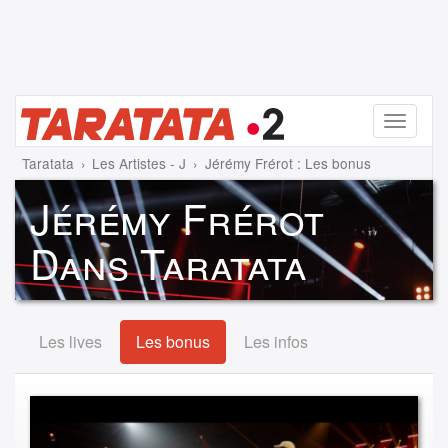
Menu
Taratata
Les Artistes - J
Jérémy Frérot : Les bonus
Jérémy Frérot
Dans Taratata
Les lives
Les bonus
Les infos