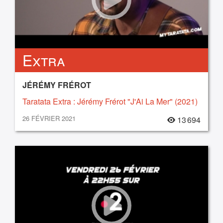
Extra
JÉRÉMY FRÉROT
Taratata Extra : Jérémy Frérot "J'Ai La Mer" (2021)
26 FÉVRIER 2021
13 694