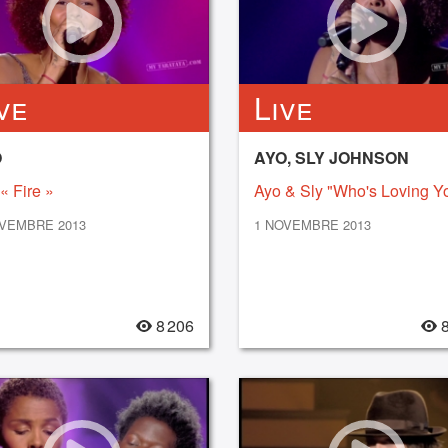
ve
Live
O
AYO, SLY JOHNSON
« Fire »
Ayo & Sly "Who's Loving Y
OVEMBRE 2013
1 NOVEMBRE 2013
8 206
8