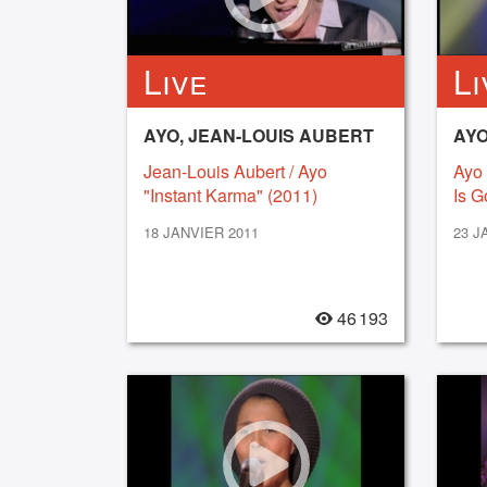
Live
Li
AYO, JEAN-LOUIS AUBERT
AYO
Jean-Louis Aubert / Ayo
Ayo
"Instant Karma" (2011)
Is 
18 JANVIER 2011
23 J
46 193