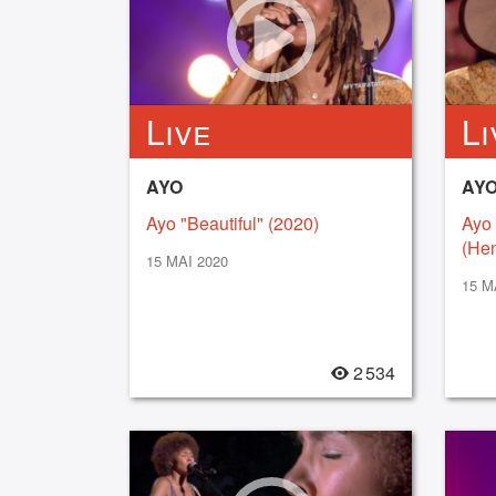
Live
Li
AYO
AY
Ayo "Beautiful" (2020)
Ayo
(Hen
15 MAI 2020
15 M
2 534