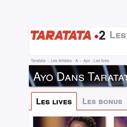
Les
Taratata
Les Artistes - A
Ayo : Les lives
Ayo Dans Tarata
Les bonus
Les lives