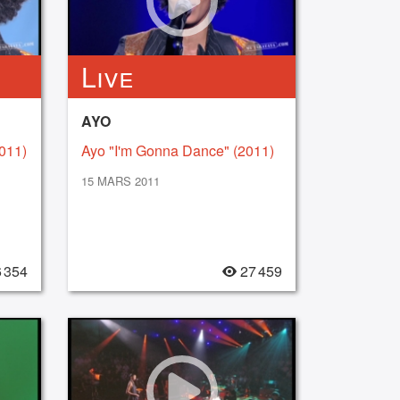
Live
AYO
011)
Ayo "I'm Gonna Dance" (2011)
15 MARS 2011
 354
27 459