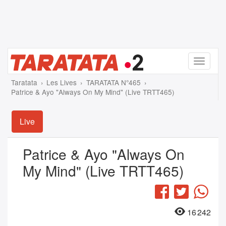
Menu
Taratata
Les Lives
TARATATA N°465
Patrice & Ayo "Always On My Mind" (Live TRTT465)
Live
Patrice & Ayo "Always On
My Mind" (Live TRTT465)
Facebook
Twitter
Wha
16 242