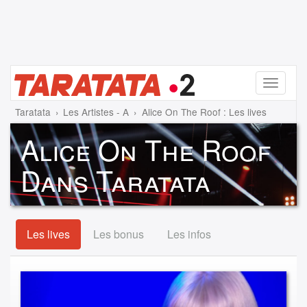
Menu
Taratata
Les Artistes - A
Alice On The Roof : Les lives
Alice On The Roof
Dans Taratata
Les lives
Les bonus
Les infos