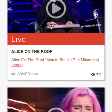
Live
ALICE ON THE ROOF
Alice On The Roof "Marcia Baila" (Rita Mitsoukoi)
(2026)
30 JANVIER 2026
72