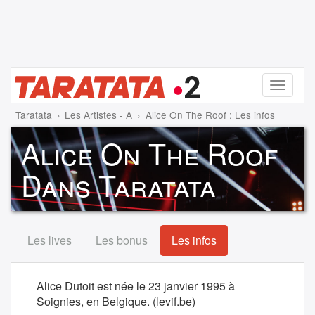
Menu
Taratata
Les Artistes - A
Alice On The Roof : Les infos
Alice On The Roof
Dans Taratata
Les lives
Les bonus
Les infos
Alice Dutoit est née le 23 janvier 1995 à
Soignies, en Belgique. (levif.be)