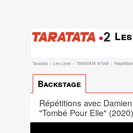
Les
Taratata
Les Lives
TARATATA N°549
Répétitio
Backstage
Répétitions avec Damien 
"Tombé Pour Elle" (2020