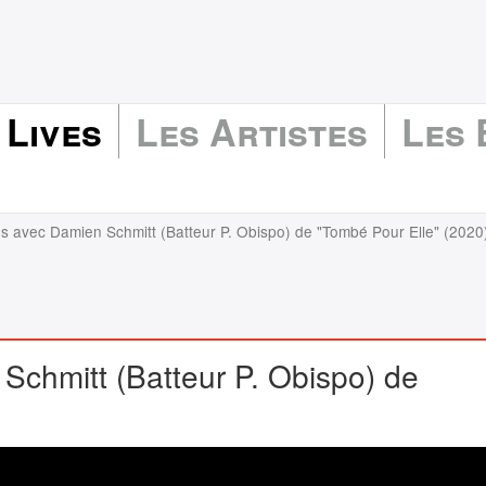
 Lives
Les Artistes
Les
ns avec Damien Schmitt (Batteur P. Obispo) de "Tombé Pour Elle" (2020
Schmitt (Batteur P. Obispo) de
)