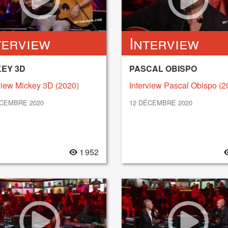
terview
Interview
KEY 3D
PASCAL OBISPO
view Mickey 3D (2020)
Interview Pascal Obispo (2
ÉCEMBRE 2020
12 DÉCEMBRE 2020
1 952