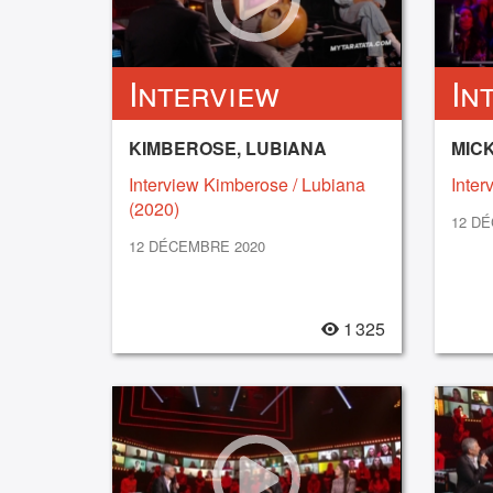
Interview
In
KIMBEROSE, LUBIANA
MIC
Interview Kimberose / Lubiana
Inter
(2020)
12 D
12 DÉCEMBRE 2020
1 325