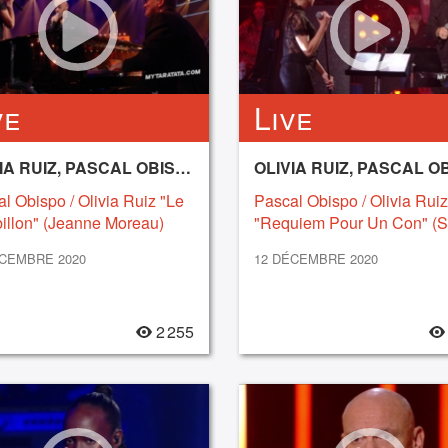
ve
Live
OLIVIA RUIZ, PASCAL OBISPO
l Obispo / Olivia Ruiz "Le
Pascal Obispo / Olivia Ruiz
illon" (Jeanne Moreau)
"Requiem Pour Un Con" (S
)
Gainsbourg) (2020)
ÉCEMBRE 2020
12 DÉCEMBRE 2020
2 255