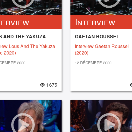
terview
Interview
S AND THE YAKUZA
GAËTAN ROUSSEL
rview Lous And The Yakuza
Interview Gaëtan Roussel
e 2020)
(2020)
ÉCEMBRE 2020
12 DÉCEMBRE 2020
1 675