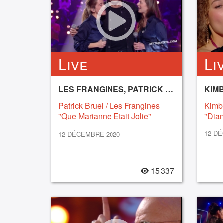
Live
Li
LES FRANGINES, PATRICK BRUEL
KIM
Patrick Bruel / Les Frangines
Kimb
"Que Marianne Etait Jolie"
"Dia
(Michel Delpech) (2020)
12 D
12 DÉCEMBRE 2020
15 337