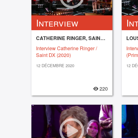
Interview
In
CATHERINE RINGER, SAINT DX
LOU
Interview Catherine Ringer /
Inte
Saint DX (2020)
(Prim
12 DÉCEMBRE 2020
12 D
220