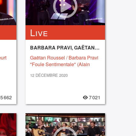
Live
BARBARA PRAVI, GAËTAN ROUSSEL
urt
Gaëtan Roussel / Barbara Pravi
"Foule Sentimentale" (Alain
Souchon) (2020)
12 DÉCEMBRE 2020
5 662
7 021