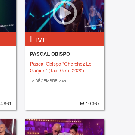
Live
PASCAL OBISPO
Pascal Obispo "Cherchez Le
Garçon" (Taxi Girl) (2020)
12 DÉCEMBRE 2020
4 861
10 367