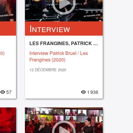
Interview
LES FRANGINES, PATRICK BRUEL
20)
Interview Patrick Bruel / Les
Frangines (2020)
12 DÉCEMBRE 2020
57
1 936