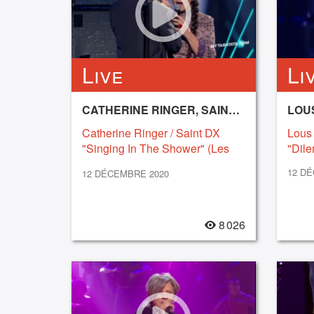
Live
Li
CATHERINE RINGER, SAINT DX
LOU
Catherine Ringer / Saint DX
Lous
"Singing In The Shower" (Les
"Dil
Rita Mitsouko & The Sparks)
12 D
12 DÉCEMBRE 2020
(2020)
8 026