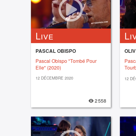
Live
Li
PASCAL OBISPO
Pascal Obispo "Tombé Pour
Pasca
Elle" (2020)
Tourb
(2020
12 DÉCEMBRE 2020
12 D
2 558