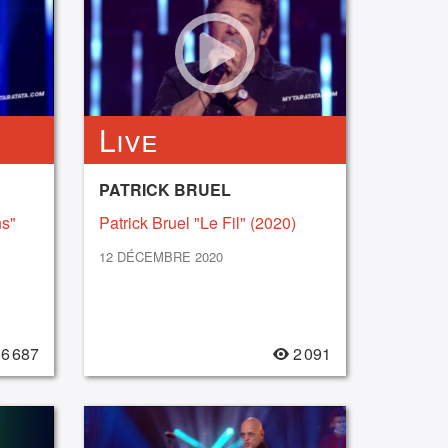
Live
PATRICK BRUEL
ns"
Patrick Bruel "Le Fil" (2020)
12 DÉCEMBRE 2020
6 687
2 091