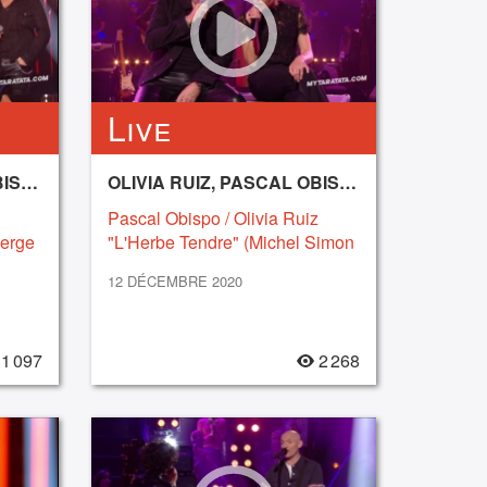
Live
OLIVIA RUIZ, PASCAL OBISPO
OLIVIA RUIZ, PASCAL OBISPO
Pascal Obispo / Olivia Ruiz
erge
"L'Herbe Tendre" (Michel Simon
& Serge Gainsbourg) (2020)
12 DÉCEMBRE 2020
1 097
2 268