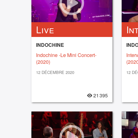
Live
In
INDOCHINE
INDO
Indochine -Le Mini Concert-
Inter
(2020)
(2020
12 DÉCEMBRE 2020
12 D
21 395