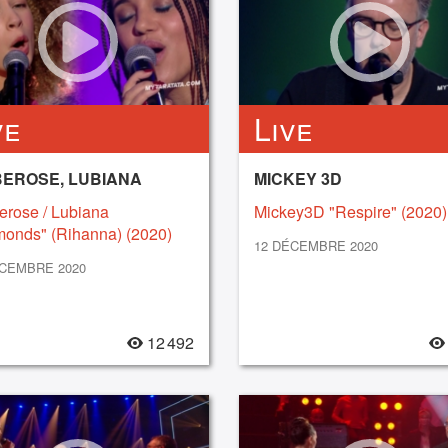
ve
Live
BEROSE, LUBIANA
MICKEY 3D
erose / Lubiana
Mickey3D "Respire" (2020)
monds" (Rihanna) (2020)
12 DÉCEMBRE 2020
ÉCEMBRE 2020
12 492