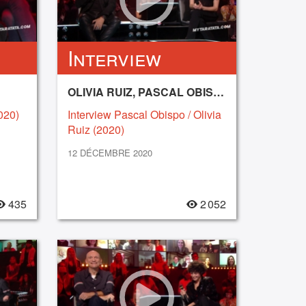
Interview
OLIVIA RUIZ, PASCAL OBISPO
020)
Interview Pascal Obispo / Olivia
Ruiz (2020)
12 DÉCEMBRE 2020
435
2 052