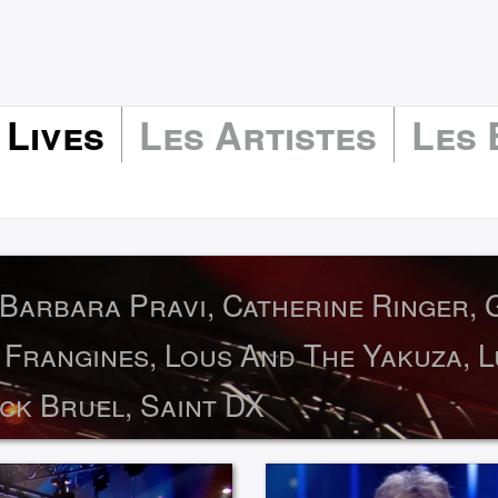
 Lives
Les Artistes
Les
Barbara Pravi, Catherine Ringer, 
 Frangines, Lous And The Yakuza, Lu
ick Bruel, Saint DX