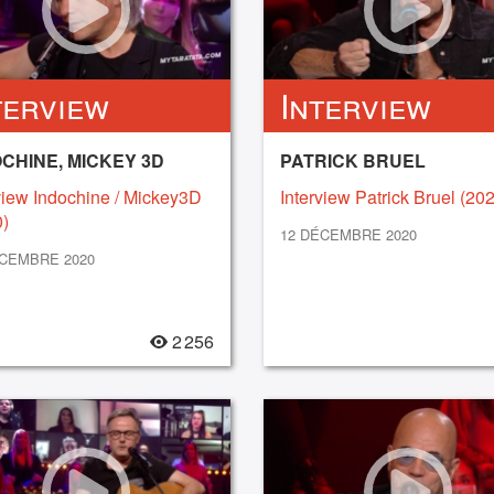
terview
Interview
CHINE, MICKEY 3D
PATRICK BRUEL
view Indochine / Mickey3D
Interview Patrick Bruel (20
)
12 DÉCEMBRE 2020
ÉCEMBRE 2020
2 256