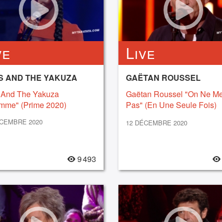
ve
Live
S AND THE YAKUZA
GAËTAN ROUSSEL
 And The Yakuza
Gaëtan Roussel "On Ne Me
emme" (Prime 2020)
Pas" (En Une Seule Fois)
(2020)
ÉCEMBRE 2020
12 DÉCEMBRE 2020
9 493