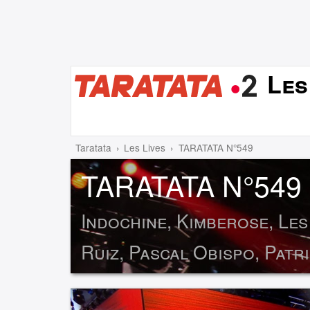
Les
Taratata
Les Lives
TARATATA N°549
TARATATA N°549
Indochine, Kimberose, Les
Ruiz, Pascal Obispo, Patr