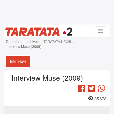
Menu
Taratata
Les Lives
TARATATA N°325
Interview Muse (2009)
Interview
Interview Muse (2009)
Facebook
Twitter
Wha
85 673