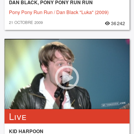
DAN BLACK, PONY PONY RUN RUN
Pony Pony Run Run / Dan Black "Luka" (2009)
21 OCTOBRE 2009
36 242
Live
KID HARPOON