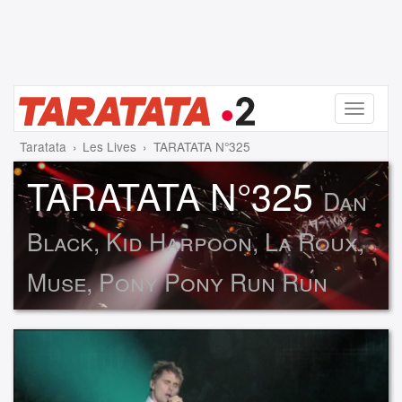
Menu
Taratata
Les Lives
TARATATA N°325
TARATATA N°325
Dan
Black, Kid Harpoon, La Roux,
Muse, Pony Pony Run Run