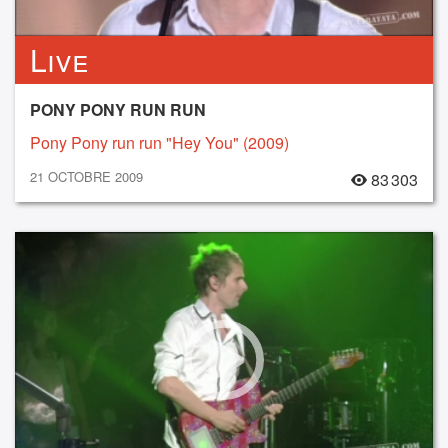
Live
PONY PONY RUN RUN
Pony Pony run run "Hey You" (2009)
21 OCTOBRE 2009
83 303