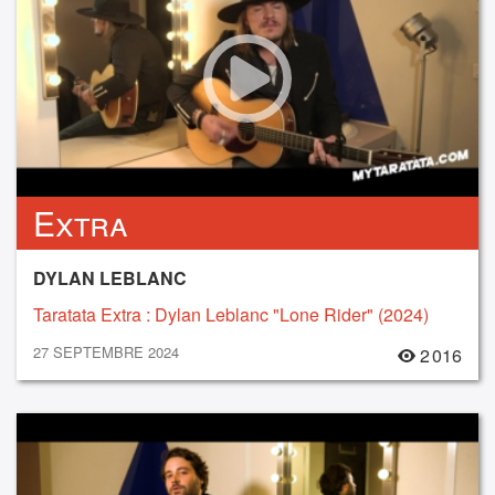
Extra
DYLAN LEBLANC
Taratata Extra : Dylan Leblanc "Lone Rider" (2024)
27 SEPTEMBRE 2024
2 016