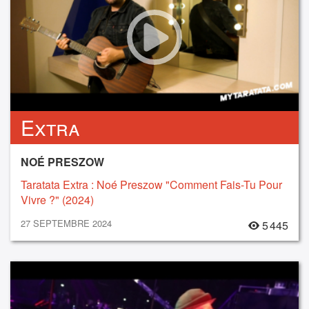
Extra
NOÉ PRESZOW
Taratata Extra : Noé Preszow "Comment Fais-Tu Pour
Vivre ?" (2024)
27 SEPTEMBRE 2024
5 445