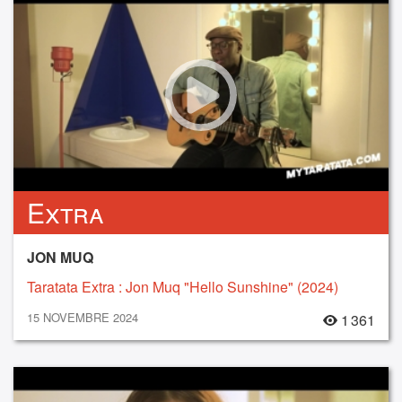
Extra
JON MUQ
Taratata Extra : Jon Muq "Hello Sunshine" (2024)
15 NOVEMBRE 2024
1 361