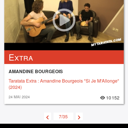
Extra
AMANDINE BOURGEOIS
Taratata Extra : Amandine Bourgeois "Si Je M'Allonge"
(2024)
24 MAI 2024
10 152
7/35