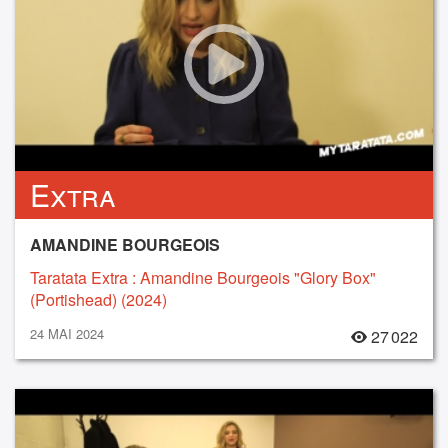
Extra
AMANDINE BOURGEOIS
Taratata Extra : Amandine Bourgeois "Glory Box"
(Portishead) (2024)
24 MAI 2024
27 022