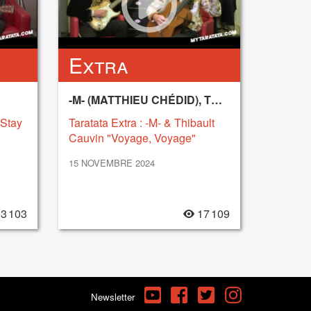
Extra
-M- (MATTHIEU CHÉDID), THIBAULT CAUVIN
"Stay
Taratata Extra : -M- & Thibault
Cauvin "Voyage, Voyage"
(Desirless) (2024)
15 NOVEMBRE 2024
3 103
17 109
YouTube
Facebook
Twitter
Instagram
Newsletter