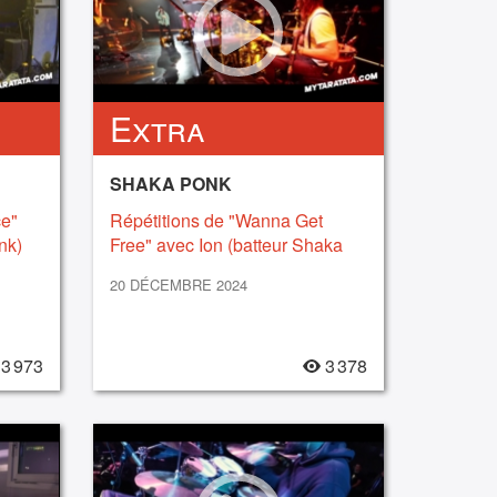
Extra
SHAKA PONK
ce"
Répétitions de "Wanna Get
nk)
Free" avec Ion (batteur Shaka
Ponk) (2024)
20 DÉCEMBRE 2024
3 973
3 378