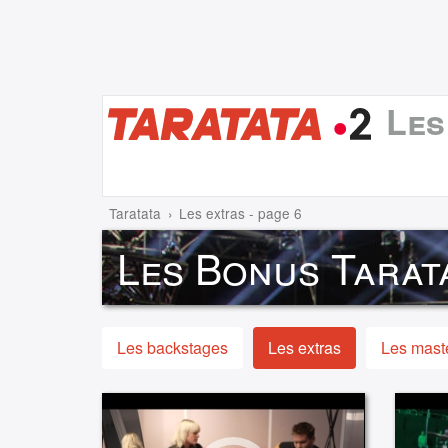
Les
Taratata
Les extras - page 6
Les Bonus Tarat
Les backstages
Les extras
Les maste