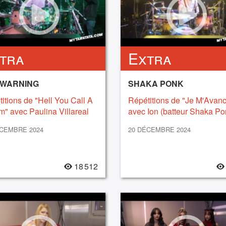
tra
Extra
 WARNING
SHAKA PONK
itions de "Hell You Call A
Répétitions de "Je M'Avan
" avec Paulina Villareal
avec Ion (batteur Shaka Po
euse The Warning) (2024)
(2024)
ÉCEMBRE 2024
20 DÉCEMBRE 2024
18 512