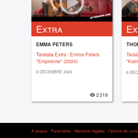
Extra
Ex
EMMA PETERS
THO
Taratata Extra : Emma Peters
Tarat
"Empreinte" (2024)
"Kat
(2024
6 DÉCEMBRE 2024
6 DÉ
2 318
À propos
Partenaires
Mentions légales
Options de con