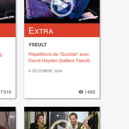
Extra
YSEULT
g
Répétitions de "Suicide" avec
David Hayden (batteur Yseult)
(2024)
6 DÉCEMBRE 2024
7 010
1 692