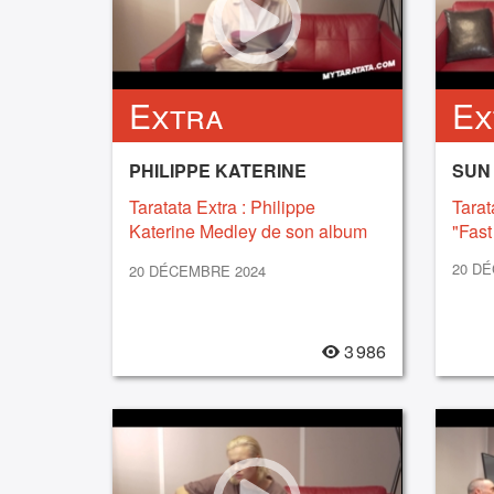
Extra
Ex
PHILIPPE KATERINE
SUN
Taratata Extra : Philippe
Tarat
Katerine Medley de son album
"Fast
"Zouzou" (2024)
20 D
20 DÉCEMBRE 2024
3 986