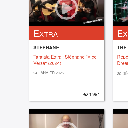
Extra
Ex
STÉPHANE
THE
Taratata Extra : Stéphane "Vice
Répét
Versa" (2024)
Dream
(batt
24 JANVIER 2025
20 D
1 981