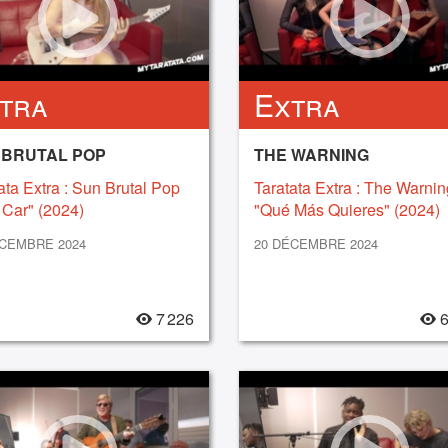
tra
Extra
 BRUTAL POP
THE WARNING
ata Extra : Sun Brutal Pop
Taratata Extra : The Warnin
 Car" (2024)
"Qué Más Quieres" (2024)
ÉCEMBRE 2024
20 DÉCEMBRE 2024
7 226
6