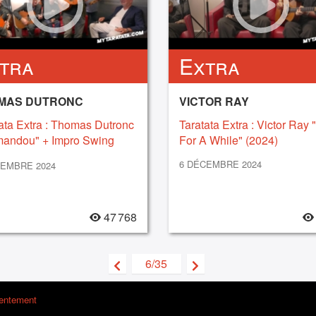
tra
Extra
MAS DUTRONC
VICTOR RAY
ata Extra : Thomas Dutronc
Taratata Extra : Victor Ray 
mandou" + Impro Swing
For A While" (2024)
)
6 DÉCEMBRE 2024
CEMBRE 2024
47 768
6/35
sentement