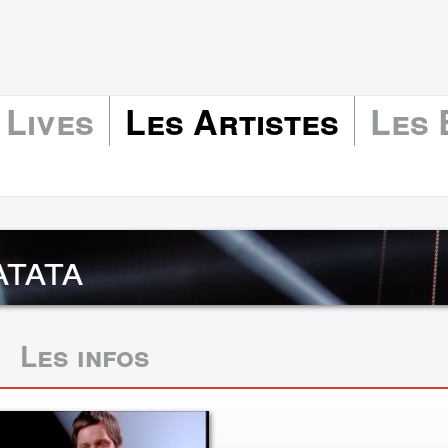
 Lives
Les Artistes
Les
atata
Les infos