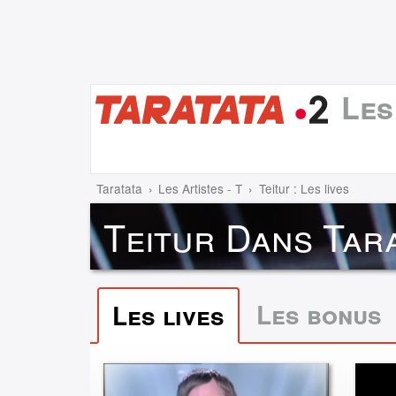
Les
Taratata
Les Artistes - T
Teitur : Les lives
Teitur Dans Tar
Les bonus
Les lives