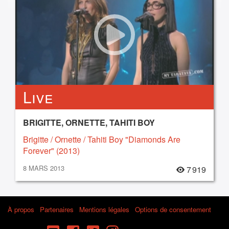
Live
BRIGITTE, ORNETTE, TAHITI BOY
Brigitte / Ornette / Tahiti Boy "Diamonds Are
Forever" (2013)
8 MARS 2013
7 919
À propos
Partenaires
Mentions légales
Options de consentement