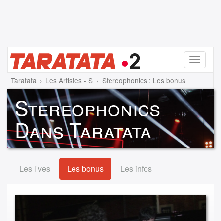
Menu
Taratata
Les Artistes - S
Stereophonics : Les bonus
Stereophonics
Dans Taratata
Les lives
Les bonus
Les infos