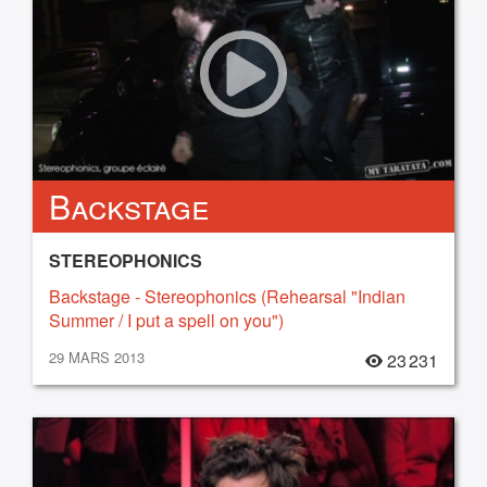
Backstage
STEREOPHONICS
Backstage - Stereophonics (Rehearsal "Indian
Summer / I put a spell on you")
29 MARS 2013
23 231