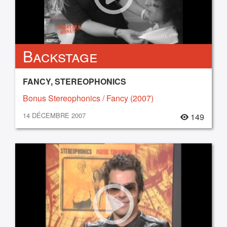
Backstage
FANCY, STEREOPHONICS
Bonus Stereophonics / Fancy (2007)
14 DÉCEMBRE 2007
149