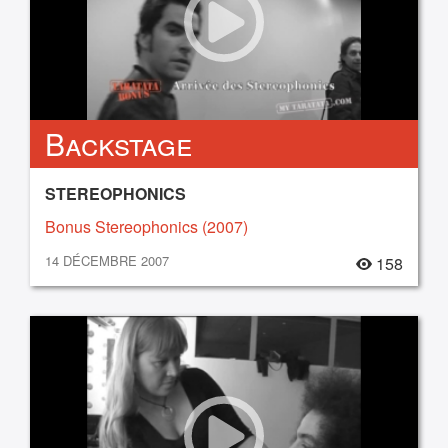
Backstage
STEREOPHONICS
Bonus Stereophonics (2007)
14 DÉCEMBRE 2007
158