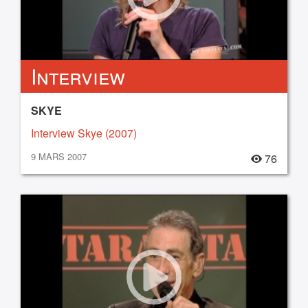
Interview
SKYE
Interview Skye (2007)
9 MARS 2007
76