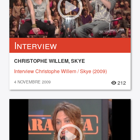
Interview
CHRISTOPHE WILLEM, SKYE
Interview Christophe Willem / Skye (2009)
4 NOVEMBRE 2009
212