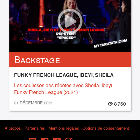
Backstage
FUNKY FRENCH LEAGUE, IBEYI, SHEILA
Les coulisses des répètes avec Sheila, Ibeyi,
Funky French League (2021)
21 DÉCEMBRE 2021
8 760
À propos
Partenaires
Mentions légales
Options de consentement