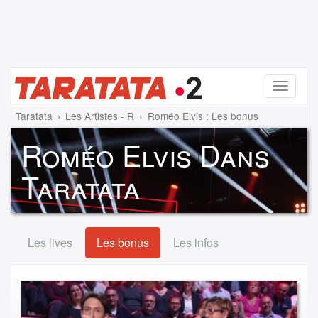
Menu
Taratata
Les Artistes - R
Roméo Elvis : Les bonus
Roméo Elvis Dans
Taratata
Les lives
Les bonus
Les infos