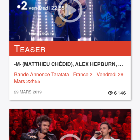
Teaser
-M- (MATTHIEU CHÉDID), ALEX HEPBURN, CANINE, JAMES MORRISON, MUSE, ROMÉO ELVIS, TOM WALKER
Bande Annonce Taratata - France 2 - Vendredi 29
Mars 22h55
29 MARS 2019
6 146