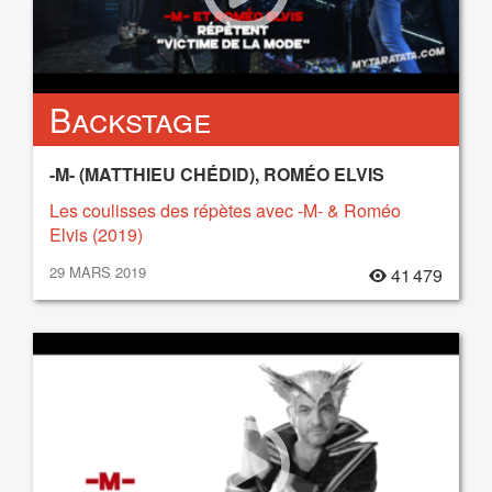
Backstage
-M- (MATTHIEU CHÉDID), ROMÉO ELVIS
Les coulisses des répètes avec -M- & Roméo
Elvis (2019)
29 MARS 2019
41 479