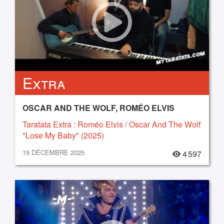
Extra
OSCAR AND THE WOLF, ROMÉO ELVIS
Taratata Extra : Roméo Elvis / Oscar And The Wolf
"Lose My Baby" (2025)
19 DÉCEMBRE 2025
4 597