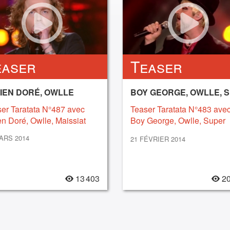
easer
Teaser
IEN DORÉ, OWLLE
er Taratata N°487 avec
Teaser Taratata N°483 ave
en Doré, Owlle, Maissiat
Boy George, Owlle, Super
Social Jeez
ARS 2014
21 FÉVRIER 2014
13 403
20