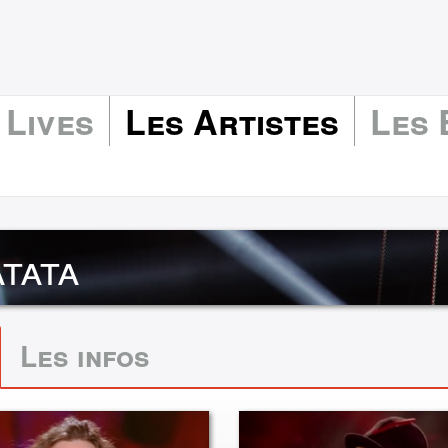
 Lives
Les Artistes
Les
tata
Les infos