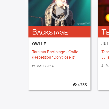
Backstage
T
OWLLE
JUL
Taratata Backstage - Owlle
Teas
(Répétition "Don't lose it")
Juli
[2014]
21 M
21 MARS 2014
4 755