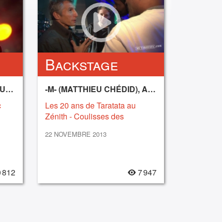
Backstage
BOY GEORGE, OWLLE, SUPER SOCIAL JEEZ
-M- (MATTHIEU CHÉDID), ARCHIMÈDE, BÉNABAR, FÉFÉ, GAËTAN ROUSSEL, LOUIS BERTIGNAC, OWLLE, PUGGY, SAULE, YOUSSOUPHA
c
Les 20 ans de Taratata au
Zénith - Coulisses des
répétitions [Part II] (2013)
22 NOVEMBRE 2013
 812
7 947