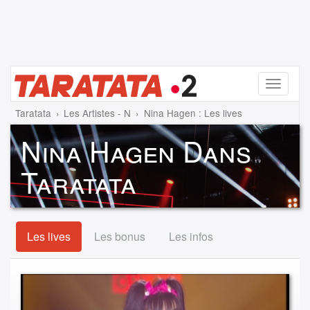
Menu
Taratata
Les Artistes - N
Nina Hagen : Les lives
Nina Hagen Dans
Taratata
Les lives
Les bonus
Les infos