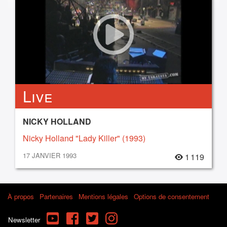
Live
NICKY HOLLAND
Nicky Holland "Lady Killer" (1993)
17 JANVIER 1993
1 119
À propos
Partenaires
Mentions légales
Options de consentement
YouTube
Facebook
Twitter
Instagram
Newsletter